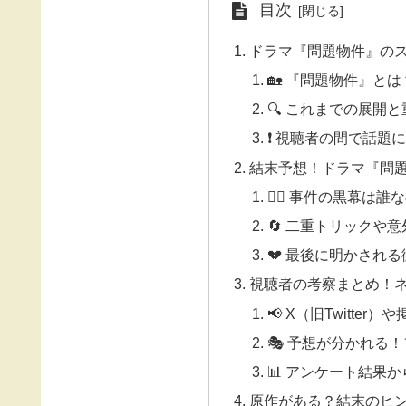
目次
ドラマ『問題物件』の
🏡 『問題物件』と
🔍 これまでの展開
❗ 視聴者の間で話題
結末予想！ドラマ『問
🕵️‍♂️ 事件の黒幕は
🔄 二重トリックや
💔 最後に明かされ
視聴者の考察まとめ！
📢 X（旧Twitter
🎭 予想が分かれる
📊 アンケート結果
原作がある？結末のヒ