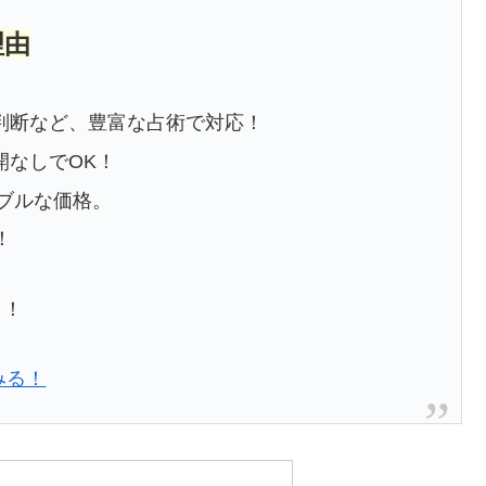
理由
判断など、豊富な占術で対応！
開なしでOK！
ナブルな価格。
！
ト！
みる！