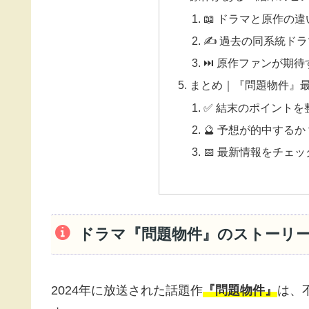
📖 ドラマと原作の
✍️ 過去の同系統ド
⏭️ 原作ファンが期
まとめ｜『問題物件』
✅ 結末のポイントを
🔮 予想が的中する
📅 最新情報をチェ
ドラマ『問題物件』のストーリ
2024年に放送された話題作
『問題物件』
は、