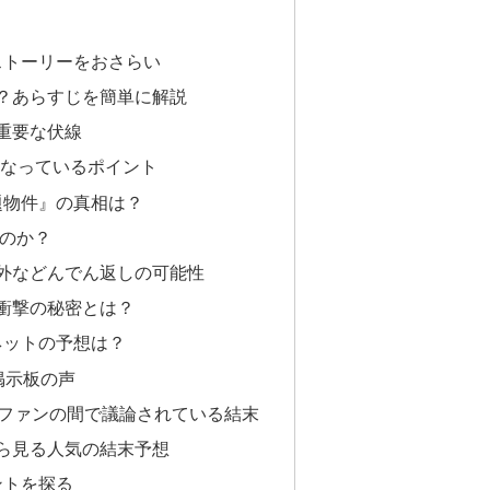
ストーリーをおさらい
は？あらすじを簡単に解説
と重要な伏線
になっているポイント
題物件』の真相は？
誰なのか？
意外などんでん返しの可能性
る衝撃の秘密とは？
ネットの予想は？
）や掲示板の声
！ファンの間で議論されている結末
から見る人気の結末予想
ントを探る